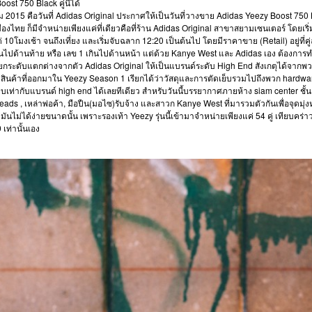
st 750 Black คู่นี้ได้
คม 2015 คือวันที่ Adidas Original ประกาศให้เป็นวันที่วางขาย Adidas Yeezy Boost 750 
ืองไทย ก็มีจำหน่ายเพียงแค่ที่เดียวคือที่ร้าน Adidas Original สาขาสยามเซนเตอร์ โดยเริ่
่ 10โมงเช้า จนถึงเที่ยง และเริ่มจับฉลาก 12:20 เป็นต้นไป โดยมีราคาขาย (Retail) อยู่ที่ค
กินไปด้านท้าย หรือ เลข 1 เกินไปด้านหน้า แต่ด้วย Kanye West และ Adidas เอง ต้องกา
ี่ยกระดับแตกต่างจากตัว Adidas Original ให้เป็นแบรนด์ระดับ High End สังเกตุได้จากพ
นค้าที่ออกมาใน Yeezy Season 1 เรียกได้ว่าวัสดุและการตัดเย็บรวมไปถึงพวก hardwa
ยบเท่ากับแบรนด์ high end ได้เลยทีเดียว สำหรับวันนี้บรรยากาศภายห้าง siam center ชั้
ads , เหล่าพ่อค้า, มือปืน(มอไซ)รับจ้าง และสาวก Kanye West ที่มารวมตัวกันเพื่อจุดมุ่
นไม่ได้ง่ายขนาดนั้น เพราะรองเท้า Yeezy รุ่นนี้เข้ามาจำหน่ายเพียงแค่ 54 คู่ เทียบคร่าวๆจ
เท่านั้นเอง