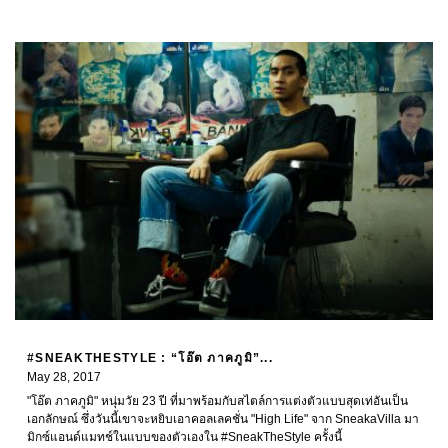
#SNEAKTHESTYLE : “โอ๊ต ภาคภูมิ”...
May 28, 2017
"โอ๊ต ภาคภูมิ" หนุ่มวัย 23 ปี ที่มาพร้อมกับสไตล์การแต่งตัวแบบสุดเท่อันเป็น
เอกลักษณ์ ซึ่งวันนี้เขาจะหยิบเอาคอลเลคชั่น "High Life" จาก SneakaVilla มา
มิกซ์แอนด์แมทช์ในแบบของตัวเองใน #SneakTheStyle ครั้งนี้