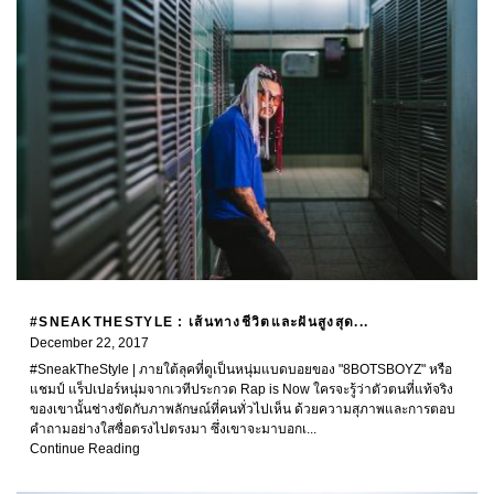
#SNEAKTHESTYLE : เส้นทางชีวิตและฝันสูงสุด...
December 22, 2017
#SneakTheStyle | ภายใต้ลุคที่ดูเป็นหนุ่มแบดบอยของ "8BOTSBOYZ" หรือ
แชมป์ แร็ปเปอร์หนุ่มจากเวทีประกวด Rap is Now ใครจะรู้ว่าตัวตนที่แท้จริง
ของเขานั้นช่างขัดกับภาพลักษณ์ที่คนทั่วไปเห็น ด้วยความสุภาพและการตอบ
คำถามอย่างใสซื่อตรงไปตรงมา ซึ่งเขาจะมาบอกเ...
Continue Reading