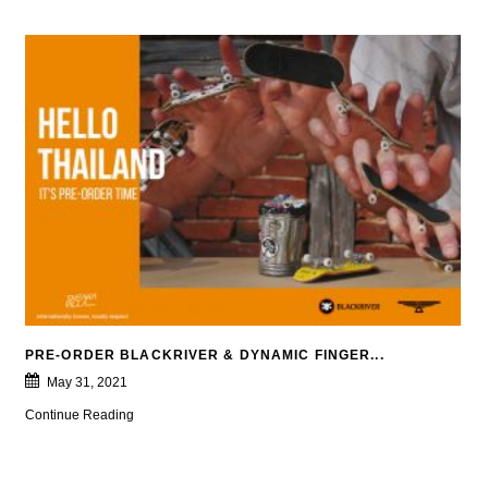
PRE-ORDER BLACKRIVER & DYNAMIC FINGER...
May 31, 2021
Continue Reading