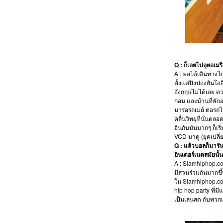
Q : ก็เลยไปลุยอเม
A : พอได้เดินทางไป
ตั้งแต่ปิงปองยันโ
อังกฤษไม่ได้เลย คว
ก่อน และบ้านที่พักอ
มารอรถเมย์ ต่อรถไฟ
คลื่นวิทยุที่นั่นตล
อินกับมันมากๆ ก็เ
VCD มาดู (ยุคเปลี่
Q : แล้วบอลก็มารั
อินเตอร์เนตสมัยนั้น
A :
Siamhiphop.c
มีส่วนร่วมกันมากขึ
ใน
Siamhiphop.c
hip hop
party ที่มี
เป็นเล่นสด กับพว