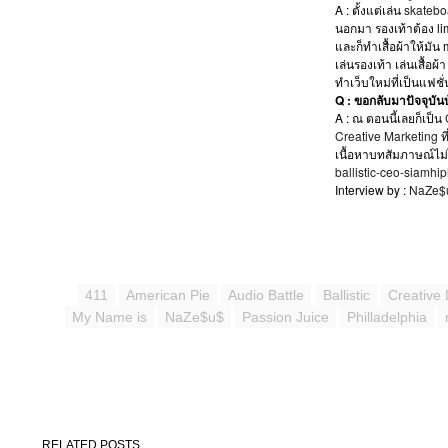
A : ตั้งแต่เล่น
skatebo
นอกมา รองเท้าต้อง limi
และก็ทำเสื้อผ้าให้มัน
เล่นรองเท้า เล่นเสื้อผ้า
ทำเว็บใหม่ที่เป็นแฟชั
Q : ขอกลับมาปัจจุบั
A : ณ ตอนนี้เลยก็เป็น
Creative Marketing
ที
เนื้อหาบทสัมภาษณ์ไม่
ballistic-ceo-siamhi
Interview by :
NaZe$
411
American Pie
Audio Battle
Ballistic
Creative 
My Name is
NaZe$u$
Passion Juice
Philladelphia
RELATED POSTS