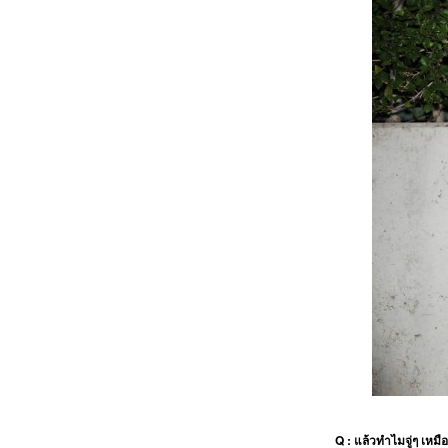
Q : แล้วทำไมจู่ๆ เหมื