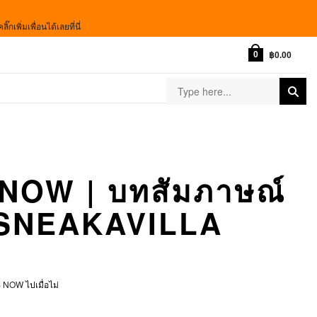
เพิ่มเพื่อนได้เลยที่นี่
0
฿
0.00
NOW | บทสัมภาษณ์
ง SNEAKAVILLA
S NOW
ไปเมื่อไม่