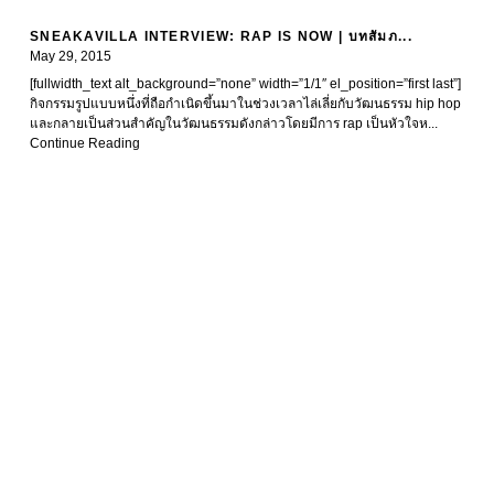
SNEAKAVILLA INTERVIEW: RAP IS NOW | บทสัมภ...
May 29, 2015
[fullwidth_text alt_background=”none” width=”1/1″ el_position=”first last”]
กิจกรรมรูปแบบหนึ่งที่ถือกำเนิดขึ้นมาในช่วงเวลาไล่เลี่ยกับวัฒนธรรม hip hop
และกลายเป็นส่วนสำคัญในวัฒนธรรมดังกล่าวโดยมีการ rap เป็นหัวใจห...
Continue Reading